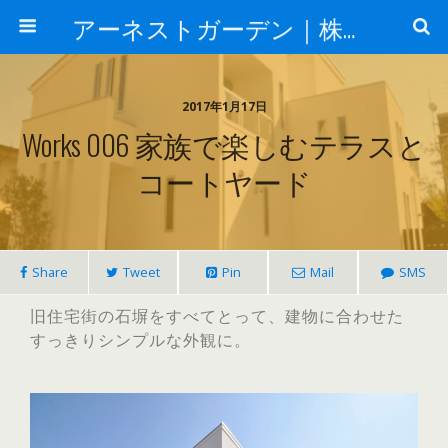
アーネストガーデン｜株式会社三栄建設
2017年1月17日
Works 006 家族で楽しむテラスと
コートヤード
Share
Tweet
Pin
Mail
SMS
旧住宅街の石塀をすべてとって、建物に合わせた
すっきりシンプルな外観に。