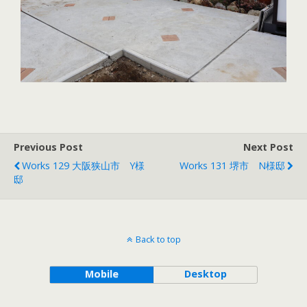
Previous Post
Next Post
Works 129 大阪狭山市 Y様
Works 131 堺市 N様邸
邸
Back to top
Mobile
Desktop