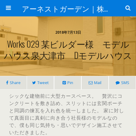
アーネストガーデン｜株式会社三栄建設
2018年7月13日
Works 029 某ビルダー様 モデル
ハウス泉大津市 Dモデルハウス
Share
Tweet
Pin
Mail
SMS
シックな建物前に大型カースペース。 贅沢にコ
ンクリートを敷き詰め、スリットには玄関ポーチ
と同調の煉瓦を入れ色を統一しました。 家に対し
て真面目に真剣に向き合う社長様のモデルなの
で、僕も同じ気持ち・思いでデザイン施工させて
いただきました。