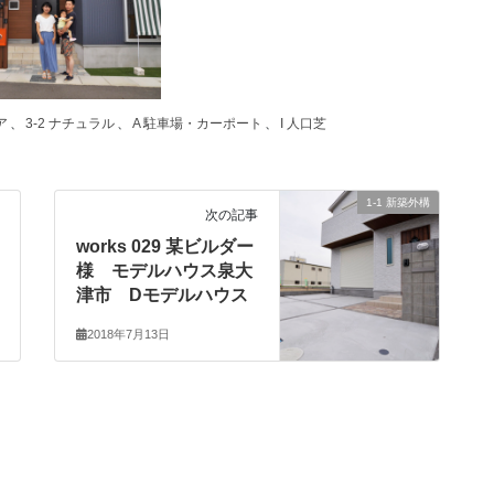
ア
、
3-2 ナチュラル
、
A 駐車場・カーポート
、
I 人口芝
1-1 新築外構
次の記事
works 029 某ビルダー
様 モデルハウス泉大
津市 Dモデルハウス
2018年7月13日